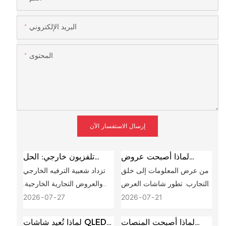
البريد الإلكتروني
المحتوى
إرسال الاستفسار الآن
لماذا أصبحت عروض
تلفزيون خارجي: الحل
الإطارات الفنية المكانية
الأمثل لعرض المحتوى في
من عرض المعلومات إلى خلق
تزداد شعبية الترفيه الخارجي
هي الاتجاه التالي في متاجر
المساحات الخارجية
التجارب: تطور شاشات العرض
والعروض التجارية الخارجية.
التجزئة الفاخرة ومساحات
التجارية لسنوات عديدة، خدمت
فمن الفيلات الفاخرة والمطاعم
2026
07
27
2026
07
21
التجارب الرقمية؟
الشاشات التجارية غرضًا واحدًا
إلى الفنادق والملاعب الرياضية
لماذا أصبحت المنصات
لماذا تُعيد شاشات QLED
بشكل أساسي: توصيل
ومناطق الإعلانات الخارجية،