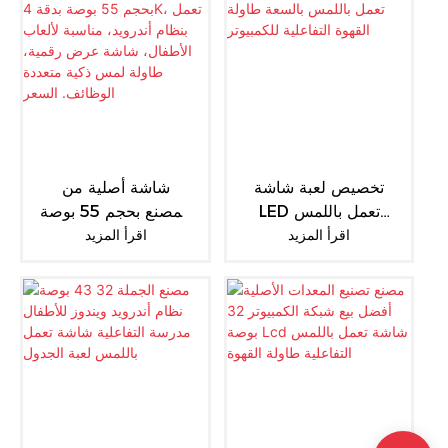
التكنولوجيا الذكية مع
للأطفال PCAP تقنية
جهاز كمبيوتر صغير واي
سعوية 178 درجة
فاي 110 فولت ~ 240
0.21
فولت
تخصيص لعبة شاشة
شاشة أصلية من
LED تعمل باللمس
المصنع بحجم 55 بوصة
اقرأ المزيد
بالسعة طاولة القهوة
اقرأ المزيد
بدقة 4K، تعمل بنظام
التفاعلية للكمبيوتر
أندرويد، مناسبة لألعاب
الأطفال، شاشة عرض
رقمية، طاولة لمس
ذكية متعددة الوظائف.
السعر