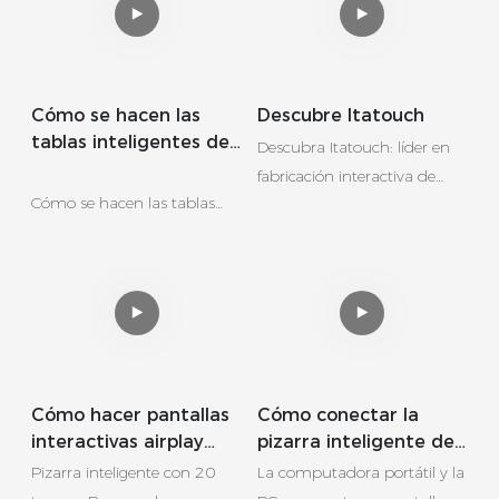
Cómo se hacen las
Descubre Itatouch
tablas inteligentes de
Descubra Itatouch: líder en
Itatouch
fabricación interactiva de
Cómo se hacen las tablas
paneles planos. Con
inteligentes de Itatouch
tecnología de vanguardia,
control de calidad riguroso y
presencia global en más de
¿Alguna vez te has
50 países, ofrecemos
preguntado qué pasa por
soluciones innovadoras y
crear el
confiables para las aulas
Tablas inteligentes
modernas. Confiado por
Cómo hacer pantallas
Cómo conectar la
interactivas
educadores en todo el
interactivas airplay
pizarra inteligente del
¿Que están transformando
mundo
con pantallas espejo
panel interactivo a la
Pizarra inteligente con 20
La computadora portátil y la
aulas y salas de juntas en
de pantalla de pizarra
computadora portátil