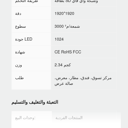
بطاقة SD وشبكة واي فاي
طريقة التحكم
1920*1920
دقة
3000 شمعة/م²
سطوع
1024
جودة LED
CE RoHS FCC
شهادة
2.34 كجم
وزن
مركز تسوق، فندق، مطار، معرض،
طلب
صالة عرض
التعبئة والتغليف والتسليم
المنتجات الفردية
وحدات البيع: