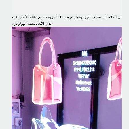
مروحة عرض ثلاثية الأبعاد بتقنية LED، عالية الدقة 75 سم، يتم التحكم بها عبر تطبيق كمبيوتر، مع إمكانية عرضها على الحائط باستخدام الليزر، وجهاز عرض
ثلاثي الأبعاد بتقنية الهولوغرام.