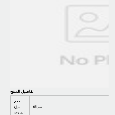
تفاصيل المنتج
حجم
65 سم
ذراع
المروحة