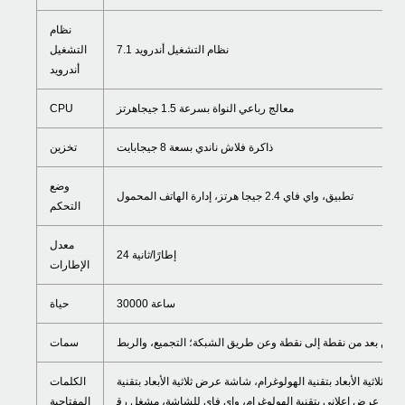
نظام
نظام التشغيل أندرويد 7.1
التشغيل
أندرويد
معالج رباعي النواة بسرعة 1.5 جيجاهرتز
CPU
ذاكرة فلاش ناندي بسعة 8 جيجابايت
تخزين
وضع
تطبيق، واي فاي 2.4 جيجا هرتز، إدارة الهاتف المحمول
التحكم
معدل
24 إطارًا/ثانية
الإطارات
30000 ساعة
حياة
م عن بعد من نقطة إلى نقطة وعن طريق الشبكة؛ التجميع، والربط
سمات
ة الأبعاد بتقنية الهولوغرام، شاشة عرض ثلاثية الأبعاد بتقنية LED، مروحة
الكلمات
ام، جهاز عرض إعلاني بتقنية الهولوغرام، واي فاي للشاشة، مشغل رق
المفتاحية