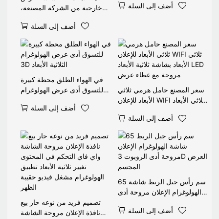
أضف إلى السلة
WIFI 2.4G، إدارة الهاتف
خارجية من الشركة المصنعة،
المحمول 30000 ساعة
بقوة إضاءة 2500 شمعة/م²،
أضف إلى السلة
مزودة بتطبيق واي فاي، لعرض
الإعلانات عبر الفيديو، وشاشة
عرض ثلاثية الأبعاد، مقاس 65
سم.
في الهواء الطلق محطة كبيرة
سعر المصنع حامل هرمي ثلاثي
للتسوق أدى عرض الهولوغرام
الأبعاد للإعلان WIFI ثلاثي الأبعاد
3D الثلاثية الأبعاد
أضف إلى السلة
بشاشة ثلاثية الأبعاد LED مروحة
أضف إلى السلة
مع غطاء عرض
65 سم رأس جبل الربط شاشة
الهولوغرام الإعلان مروحة أدى
الروبوت 3D العرض المجسم
تصميم فريد من نوعه حار بيع
أضف إلى السلة
نافذة الإعلان مروحة الشاشة