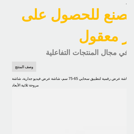
غرام
لمصنع للحصول على
وصف المنتج
شاشة عرض رقمية لتطبيق سحابي 65-75 سم، شاشة عرض فيديو جدارية، شاشة LCD ثلاثية الأبعاد، شاشة LED إعلانية، جهاز عرض ثلاثي الأبعاد، واي فاي،
مروحة ثلاثية الأبعاد