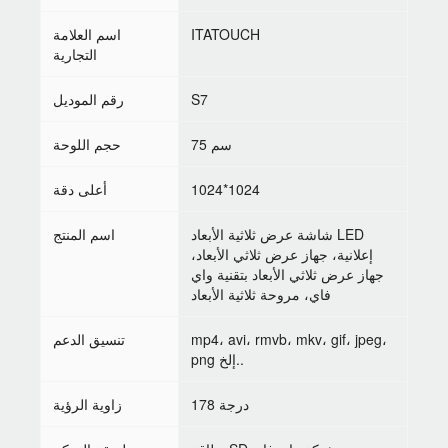
ITATOUCH
اسم العلامة
التجارية
S7
رقم الموديل
75 سم
حجم اللوحة
1024*1024
أعلى دقة
شاشة عرض ثلاثية الأبعاد LED
اسم المنتج
إعلانية، جهاز عرض ثلاثي الأبعاد،
جهاز عرض ثلاثي الأبعاد بتقنية واي
فاي، مروحة ثلاثية الأبعاد
mp4، avi، rmvb، mkv، gif، jpeg،
تنسيق الدعم
png إلخ..
178 درجة
زاوية الرؤية