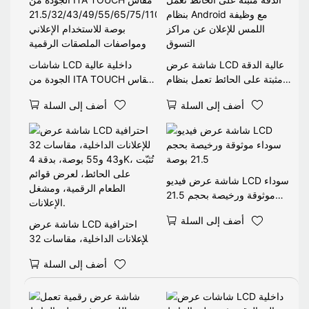
شاشة عرض LCD عالية الدقة
شاشات LCD داخلية عالية
مثبتة على الحائط تعمل بنظام
الجودة من ITA TOUCH مقاس
Android مع وظيفة اللمس
21.5/32/43/49/55/65/75/11
أضف إلى السلة
أضف إلى السلة
للإعلان عن مراكز التسوق
0 بوصة للاستخدام الإعلاني
ومواصفات الملصقات الرقمية
شاشة عرض فيديو LCD سوداء
موثوقة ورخيصة بحجم 21.5
بوصة
أضف إلى السلة
شاشة عرض LCD احترافية
للإعلانات الداخلية، مقاسات 32
و43 و55 بوصة، بدقة 4K، تُثبّت
أضف إلى السلة
على الحائط، لعرض قوائم
الطعام الرقمية، ومشغل
الإعلانات.