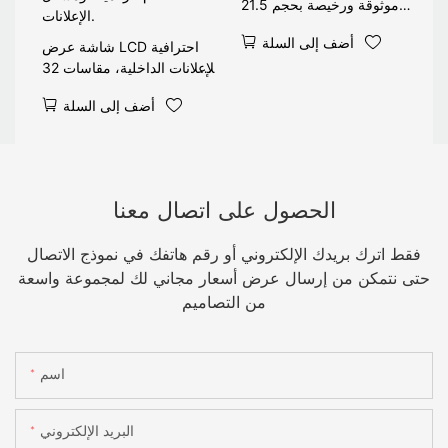
موثوقة ورخيصة بحجم 21.5
بوصة
أضف إلى السلة
شاشة عرض LCD احترافية
للإعلانات الداخلية، مقاسات 32
و43 و55 بوصة، بدقة 4K، تُثبّت
أضف إلى السلة
على الحائط، لعرض قوائم
الطعام الرقمية، ومشغل
الإعلانات.
الحصول على اتصال معنا
فقط اترك بريدك الإلكتروني أو رقم هاتفك في نموذج الاتصال
حتى نتمكن من إرسال عرض أسعار مجاني لك لمجموعة واسعة
من التصاميم
اسم
البريد الإلكتروني