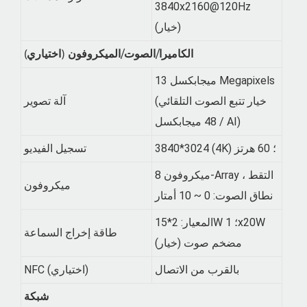
3840x2160@120Hz
(خيار)
الكاميرا/الصوت/الميكروفون (اختياري)
13 ميجابكسل Megapixels
(خيار تتبع الصوت التلقائي
آلة تصوير
48 ميجابكسل / AI)
3840*3024 (4K) ؛ 60 هرتز
تسجيل الفيديو
ميكروفون 8-Array ، التقط
ميكروفون
نطاق الصوت: 0 ~ 10 أمتار
المعيار: 2*15W ؛ 1x20W
طاقة إخراج السماعة
مضخم صوت (خيار)
بالقرب من الاتصال
NFC (اختياري)
شبكة