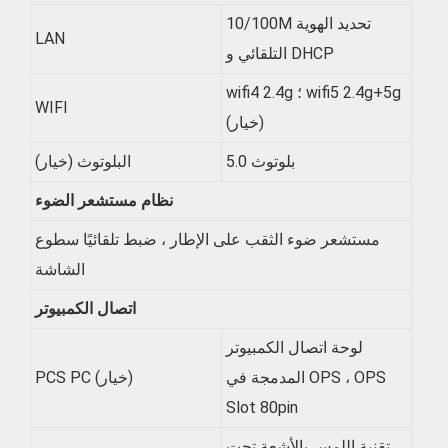
10/100M تحديد الهوية
LAN
التلقائي و DHCP
wifi4 2.4g ؛ wifi5 2.4g+5g
WIFI
(خيار)
بلوتوث 5.0
البلوتوث (خيار)
نظام مستشعر الضوء
مستشعر ضوء الثقب على الإطار ، ضبط تلقائيًا سطوع
الشاشة
اتصال الكمبيوتر
لوحة اتصال الكمبيوتر
المدمجة في OPS ، OPS
PCS PC (خيار)
Slot 80pin
تقنية اللمس بالأشعة تحت