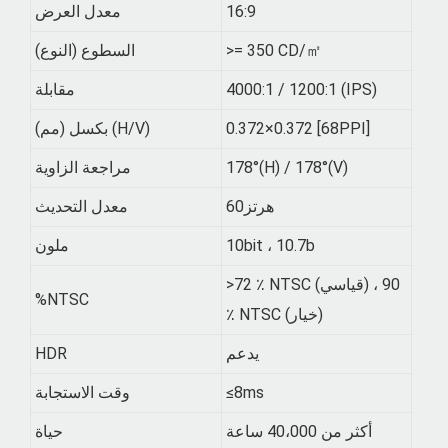
16:9
معدل العرض
>= 350 CD/㎡
السطوع (النوع)
4000:1 / 1200:1 (IPS)
مقابلة
0.372×0.372 [68PPI]
بكسل (مم) (H/V)
178°(H) / 178°(V)
مراجعة الزاوية
هرتز60
معدل التحديث
10bit ، 10.7b
ملون
>72 ٪ NTSC (قياسي) ، 90
%NTSC
٪ NTSC (خيار)
يدعم
HDR
≤8ms
وقت الاستجابة
أكثر من 40،000 ساعة
حياة