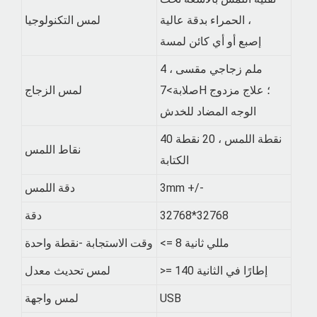
الحمراء بدقة عالية ،
لمس التكنولوجيا
إصبع أو أي كائن لمسة
4 ملم زجاجي مقسى ،
صلابة>7H ؛ علاج مزدوج
لمس الزجاج
الوجه المضاد للخدش
40 نقطة اللمس ، 20 نقطة
نقاط اللمس
الكتابة
3mm +/-
دقة اللمس
32768*32768
دقة
<= 8 مللي ثانية
وقت الاستجابة -نقطة واحدة
>= 140 إطارًا في الثانية
لمس تحديث
معدل
USB
لمس واجهة