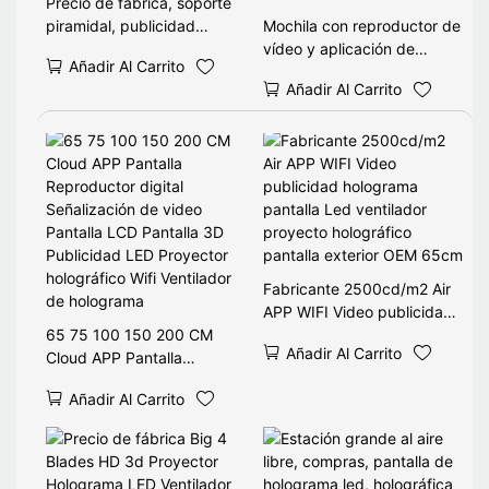
Precio de fábrica, soporte
piramidal, publicidad
Mochila con reproductor de
holográfica, WIFI, pantalla
vídeo y aplicación de
Añadir Al Carrito
de holograma 3d, ventilador
holograma 3D, gran oferta,
Añadir Al Carrito
LED con escaparate de
diseño único, ventilador
cubierta
publicitario, pantalla con
Wifi, Control, cambio de
contenido
Fabricante 2500cd/m2 Air
APP WIFI Video publicidad
65 75 100 150 200 CM
holograma pantalla Led
Añadir Al Carrito
Cloud APP Pantalla
ventilador proyecto
Reproductor digital
holográfico pantalla exterior
Añadir Al Carrito
Señalización de video
OEM 65cm
Pantalla LCD Pantalla 3D
Publicidad LED Proyector
holográfico Wifi Ventilador