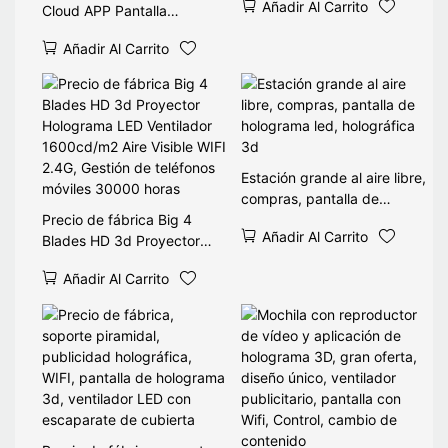
Añadir Al Carrito
Cloud APP Pantalla
ventilador proyecto
Reproductor digital
holográfico pantalla exterior
Añadir Al Carrito
Señalización de video
OEM 65cm
Pantalla LCD Pantalla 3D
Publicidad LED Proyector
holográfico Wifi Ventilador
de holograma
Estación grande al aire libre,
compras, pantalla de
Precio de fábrica Big 4
holograma led, holográfica
Añadir Al Carrito
Blades HD 3d Proyector
3d
Holograma LED Ventilador
Añadir Al Carrito
1600cd/m2 Aire Visible WIFI
2.4G, Gestión de teléfonos
móviles 30000 horas