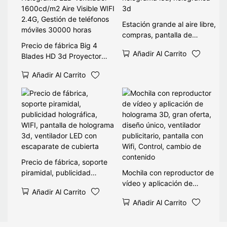
de holograma
Estación grande al aire libre,
compras, pantalla de
Precio de fábrica Big 4
holograma led, holográfica
Añadir Al Carrito
Blades HD 3d Proyector
3d
Holograma LED Ventilador
Añadir Al Carrito
1600cd/m2 Aire Visible WIFI
2.4G, Gestión de teléfonos
móviles 30000 horas
Precio de fábrica, soporte
piramidal, publicidad
Mochila con reproductor de
holográfica, WIFI, pantalla
vídeo y aplicación de
Añadir Al Carrito
de holograma 3d, ventilador
holograma 3D, gran oferta,
Añadir Al Carrito
LED con escaparate de
diseño único, ventilador
cubierta
publicitario, pantalla con
Wifi, Control, cambio de