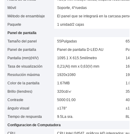
Móvil
Soporte, 4*ruedas
Método de ensamblaje
El panel que se integrará en la carcasa person
Paquete
1 unidad/2 cajas
Panel de pantalla
Tamaño del panel
55Pulgadas
65Pu
Panel de pantalla
Panel de pantalla D-LED AU
Pane
Pantalla (mm)(H/V)
1095.1 X 615.5milímetro
1428
Tasa de visualización
0,21(Al) mm x 0,63(V) mm
16:0
Resolución máxima
1920x1080
1920
Color de la pantalla
1.67MB
1.07
Brillo (liendres)
320cd/㎡
350c
Contraste
5000:01:00
4000
ángulo visual
±178°
±178
Tiempo de respuesta
9.5La sra.
8La s
Configuracion de Computadora
CPU
CPU Intel I3/I5/I7, gráficos HD integrados; audi