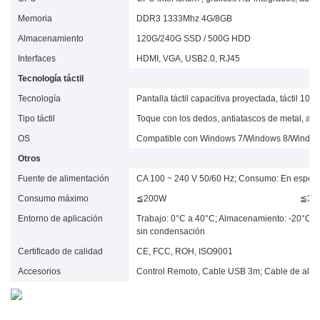
Memoria
DDR3 1333Mhz 4G/8GB
Almacenamiento
120G/240G SSD / 500G HDD
Interfaces
HDMI, VGA, USB2.0, RJ45
Tecnología táctil
Tecnología
Pantalla táctil capacitiva proyectada, táctil 10/2
Tipo táctil
Toque con los dedos, antiatascos de metal, agu
OS
Compatible con Windows 7/Windows 8/Windows 
Otros
Fuente de alimentación
CA 100 ~ 240 V 50/60 Hz; Consumo: En esper
Consumo máximo
≦200W
≦30
Entorno de aplicación
Trabajo: 0°C a 40°C; Almacenamiento: -20°C
sin condensación
Certificado de calidad
CE, FCC, ROH, ISO9001
Accesorios
Control Remoto, Cable USB 3m; Cable de alim