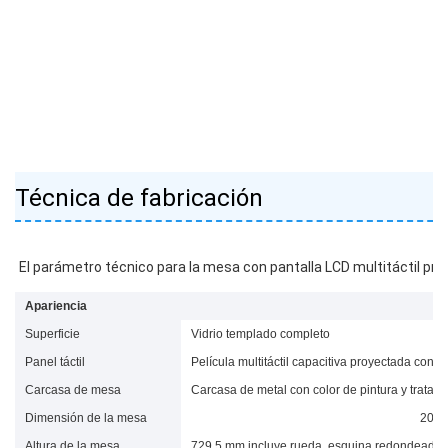
Técnica de fabricación
Apariencia
Superficie
Vidrio templado completo
Panel táctil
Película multitáctil capacitiva proyectada con v
Carcasa de mesa
Carcasa de metal con color de pintura y tratami
Dimensión de la mesa
2000
Altura de la mesa
729,5 mm incluye rueda, esquina redondeada (