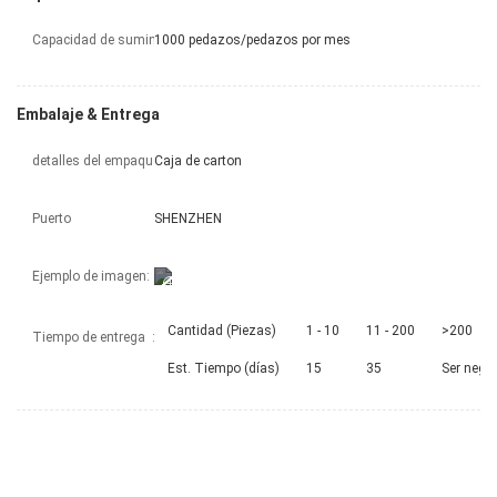
Capacidad de suministro:
1000 pedazos/pedazos por mes
Embalaje & Entrega
detalles del empaque
Caja de carton
Puerto
SHENZHEN
Ejemplo de imagen:
Cantidad (Piezas)
1 - 10
11 - 200
>200
Tiempo de entrega
:
Est. Tiempo (días)
15
35
Ser nego