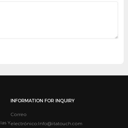
INFORMATION FOR INQUIRY
Correo
las Y
electrónico:
Info@itatouch.com