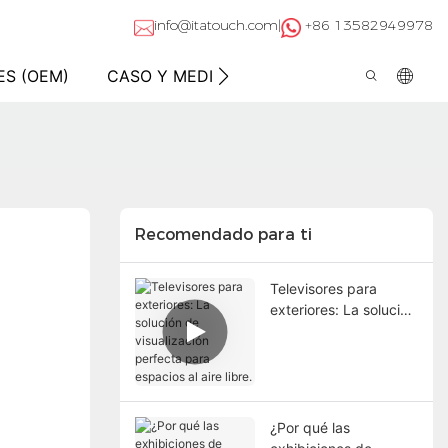
info@itatouch.com|
+86 13582949978
ES (OEM)
CASO Y MEDIOS
SUPPORT
ACER
Recomendado para ti
Televisores para
exteriores: La solución
de visualización
perfecta para
espacios al aire libre.
¿Por qué las