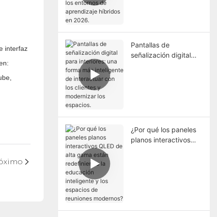
inteligentes y los
entornos de
aprendizaje híbridos
en 2026.
Pantallas de
 interfaz
señalización digital
en:
para interiores: una
forma más inteligente
ube,
de interactuar con los
clientes y modernizar
los espacios.
¿Por qué los paneles
planos interactivos
QLED de alta gama
están redefiniendo la
óximo
educación inteligente
y los espacios de
reuniones modernos?