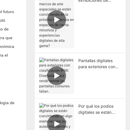
exhibiciones de
marcos de arte
l futuro.
espaciales se están
convirtiendo en la
ptó
próxima tendencia en
so de
espacios de venta
minorista y
tra que
experiencias digitales
conómica
de alta gama?
ra el
Pantallas digitales
para exteriores con
clasificación IP66:
Diseñadas para rendir
donde las pantallas
comunes fallan.
logía de
Por qué los podios
digitales se están
convirtiendo en algo
esencial para las aulas