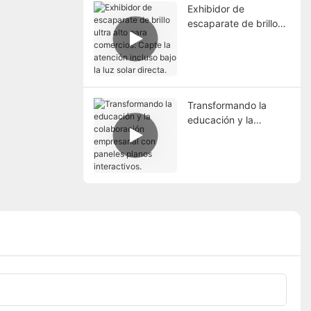
Exhibidor de
escaparate de brillo
ultra alto para
comercios: Capte la
atención incluso bajo
la luz solar directa.
Transformando la
educación y la
colaboración
empresarial con
paneles planos
interactivos.