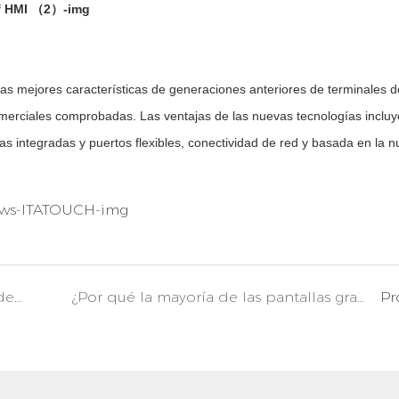
as mejores características de generaciones anteriores de terminales de
merciales comprobadas. Las ventajas de las nuevas tecnologías incluy
las integradas y puertos flexibles, conectividad de red y basada en la n
Escala general y tendencia de desarrollo de HMI (1)
¿Por qué la mayoría de las pantallas grandes son táctiles infrarrojas?
Pr