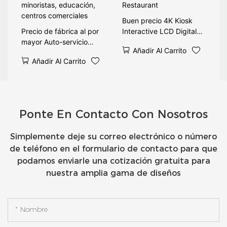
Buen precio 4K Kiosk
Precio de fábrica al por
Interactive LCD Digital
mayor Auto-servicio
Display Stand Stand Smart
Añadir Al Carrito
Publicidad Interior LCD LCD
Digital Advertising for
Añadir Al Carrito
Digital para tiendas
Restaurant
minoristas, educación,
centros comerciales
Ponte En Contacto Con Nosotros
Simplemente deje su correo electrónico o número
de teléfono en el formulario de contacto para que
podamos enviarle una cotización gratuita para
nuestra amplia gama de diseños
Nombre