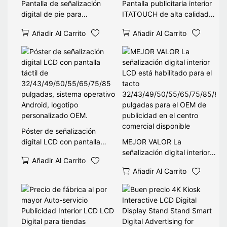
Pantalla de señalización
Pantalla publicitaria interior
digital de pie para
ITATOUCH de alta calidad
interiores, pantalla LCD de
compatible con sistemas
Añadir Al Carrito
Añadir Al Carrito
43 a 65 pulgadas para
operativos Android y
publicidad en comercios y
Windows, 1080P, multitáctil
locales comerciales.
y remota.
Póster de señalización
digital LCD con pantalla
MEJOR VALOR La
táctil de
señalización digital interior
Añadir Al Carrito
32/43/49/50/55/65/75/85
LCD está habilitado para el
Añadir Al Carrito
pulgadas, sistema operativo
tacto
Android, logotipo
32/43/49/50/55/65/75/85/
personalizado OEM.
86 pulgadas para el OEM
de publicidad en el centro
comercial disponible