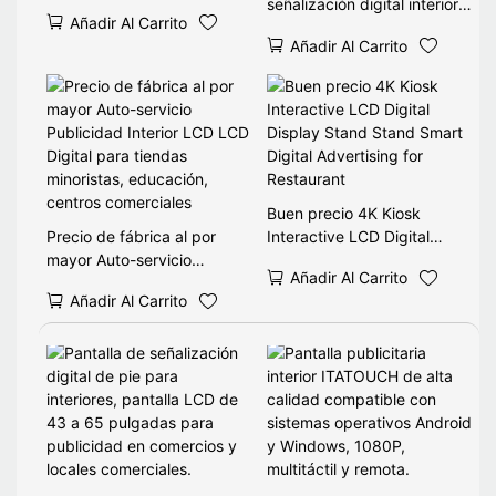
táctil de
señalización digital interior
Añadir Al Carrito
32/43/49/50/55/65/75/85
LCD está habilitado para el
Añadir Al Carrito
pulgadas, sistema operativo
tacto
Android, logotipo
32/43/49/50/55/65/75/85/
personalizado OEM.
86 pulgadas para el OEM
de publicidad en el centro
comercial disponible
Buen precio 4K Kiosk
Precio de fábrica al por
Interactive LCD Digital
mayor Auto-servicio
Display Stand Stand Smart
Añadir Al Carrito
Publicidad Interior LCD LCD
Digital Advertising for
Añadir Al Carrito
Digital para tiendas
Restaurant
minoristas, educación,
centros comerciales