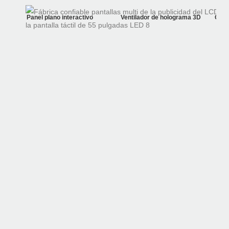
Panel plano interactivo
Ventilador de holograma 3D
Quio