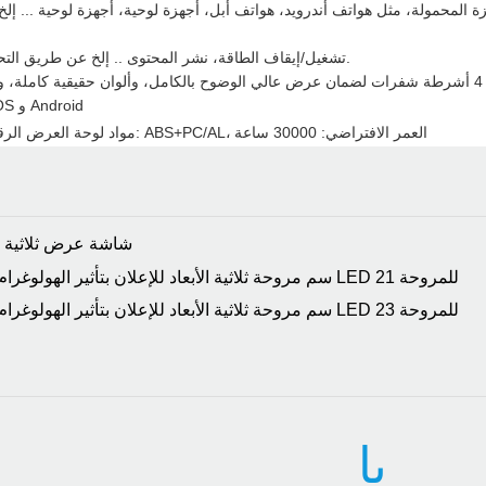
)، تطبيق إدارة للأجهزة المحمولة، مثل هواتف أندرويد، هواتف أبل، أجهزة لوحية، أجهزة لوحية ..
تشغيل/إيقاف الطاقة، نشر المحتوى .. إلخ عن طريق التحكم في الجهاز المحمول.
يدعم نظامي التشغيل iOS و Android
العمر الافتراضي: 30000 ساعة
مواد لوحة العرض الرقمية لمروحة الهولوغرام: ABS+PC/AL،
شاشة عرض ثلاثية الأ
يا