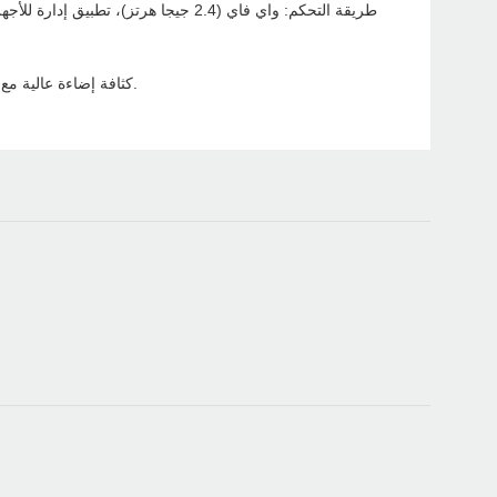
طريقة التحكم: واي فاي (2.4 جيجا هرتز
كثافة إضاءة عالية مع 4 أشرطة شفرات لضمان عرض عالي الوضوح بالكامل، وألوان حقيقية كاملة، وتعزيز تأثيرات المراجعة.