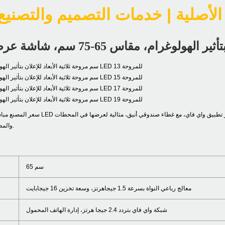
سعر المصنع مباشرة، مروحة عرض ثلاثية الأبعاد LED عالية الجودة، ت
والمطارات ومواقف المترو والفنادق.
65 سم
معالج رباعي النواة بسرعة 1.5 جيجاهرتز، وسعة تخزين 16 جيجابايت
شبكة واي فاي بتردد 2.4 جيجا هرتز، إدارة الهاتف المحمول