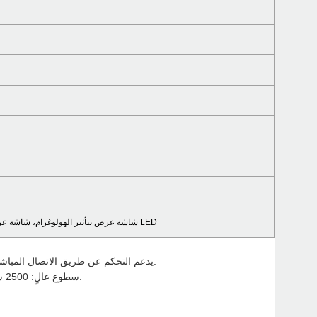
شاشة عرض ثلاثية الأبعاد بتقنية الهولوغرام، شاشة عرض مروحة LED، شاشة عرض بتأثير الهولوغرام، شاشة عرض مروحة LED
يدعم التحكم عن طريق الاتصال المباشر والتحكم عن بعد عبر الشبكة؛ التجميع، يمكن للمستخدم اختيار الحلول المناسبة وفقًا لمتطلبات مختلفة.
سطوع عالٍ: 2500 شمعة/متر مربع، يدعم العرض الداخلي والخارجي (مع غلاف واقٍ، وواجهة عرض، وصندوق مكعب غطاء).