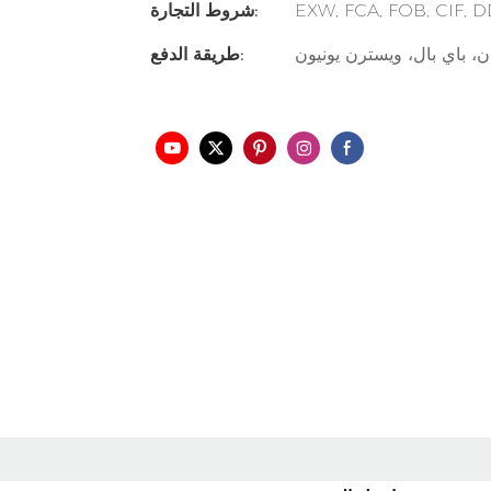
EXW, FCA, FOB, CIF, 
شروط التجارة:
ن، باي بال، ويسترن يونيون
طريقة الدفع:
شة لمس سعوية
شاشة مسطحة تفاعلية
مروحة ثلاثية الأبعاد بتق