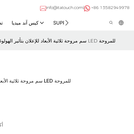
info@itatouch.com|
+86 13582949978
اتصال
عن
SUPPORT
كيس آند ميديا
تص
65 75 سم مروحة ثلاثية الأبعاد للإعلان بتأثير الهولوغرام شاشة عرض LED للمروحة
65 75 سم مروحة ثلاثية الأبعاد للإعلان بتأثير الهولوغرام شاشة عرض LED للمروحة
أكثر 