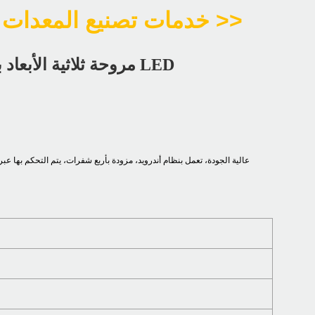
خدمات تصنيع المعدات الأصلية | خدمات التصميم والتصنيع الأصلي >>
مروحة ثلاثية الأبعاد بتأثير الهولوغرام، مقاس 65-75 سم، شاشة عرض إعلانية بتقنية LED