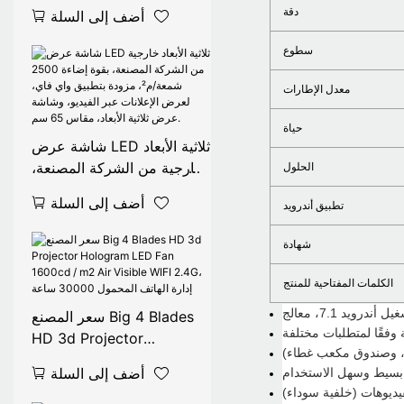
رقمي لافتات الفيديو Lcd
دقة
أضف إلى السلة
ثلاثية الأبعاد عرض Led
الإعلان جهاز عرض مجسم
سطوع
واي فاي الهولوغرام مروحة
معدل الإطارات
حياة
شاشة عرض LED ثلاثية الأبعاد
خارجية من الشركة المصنعة،
الحلول
بقوة إضاءة 2500 شمعة/م²،
أضف إلى السلة
تطبيق أندرويد
مزودة بتطبيق واي فاي،
لعرض الإعلانات عبر الفيديو،
شهادة
وشاشة عرض ثلاثية الأبعاد،
مقاس 65 سم.
الكلمات المفتاحية للمنتج
سعر المصنع Big 4 Blades
HD 3d Projector
Hologram LED Fan
أضف إلى السلة
1600cd / m2 Air Visible
يديوهات (خلفية سوداء)
WIFI 2.4G، إدارة الهاتف