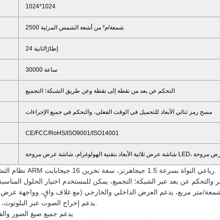
1024*1024
2500 شمعة/م² من أشعة الشمس المرئية
24 إطارًا/ثانية
30000 ساعة
التحكم عن بعد من نقطة إلى نقطة وعن طريق الشبكة؛ التجميع
مسح رمز ثنائي الأبعاد للتحميل في الوقت الفعلي، والتحكم في جميع الإجراءات
CE/FCC/RoHS/ISO9001/ISO14001
نظام التشغيل أندرويد 7.1، معالج ARM رباعي النواة بسرعة 1.5 جيجاهرتز، سعة تخزين 16 جيجابايت.
يدعم إخراج الصوت عبر البلوتوث، بسيط وسهل الاستخدام.
يدعم جميع صيغ الصور والف