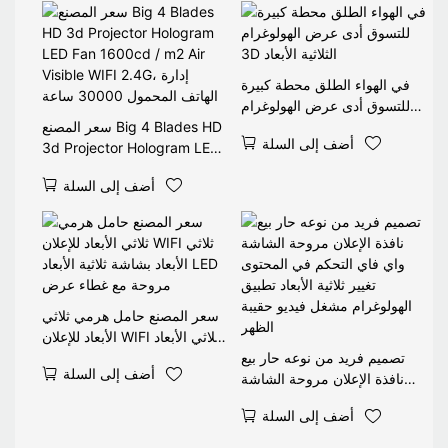
الإعلانات عبر الفيديو، وشاشة
الهولوغرام مروحة
عرض ثلاثية الأبعاد، مقاس 65
سم.
في الهواء الطلق محطة كبيرة
للتسوق أدى عرض الهولوغرام
3D الثلاثية الأبعاد
سعر المصنع Big 4 Blades HD
أضف إلى السلة
3d Projector Hologram LED
Fan 1600cd / m2 Air Visible
أضف إلى السلة
WIFI 2.4G، إدارة الهاتف
المحمول 30000 ساعة
سعر المصنع حامل هرمي ثلاثي
الأبعاد للإعلان WIFI ثلاثي الأبعاد
تصميم فريد من نوعه حار بيع
بشاشة ثلاثية الأبعاد LED مروحة
أضف إلى السلة
نافذة الإعلان مروحة الشاشة
مع غطاء عرض
واي فاي التحكم في المحتوى
أضف إلى السلة
تغيير ثلاثية الأبعاد تطبيق
الهولوغرام مشغل فيديو حقيبة