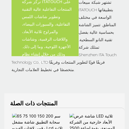
تركز شركة ITATOUCH على
تشتهر شبكة مبيعات
المنتجات التفاعلية عالية التقنية
ITATOUCH بتطبيقاتها
وتطوير شاشات اللمس
الواسعة في مختلف
التفاعلية، والسبورات البيضاء،
المناطق. تتميز الشاشة
والمراوح ثلاثية الأبعاد،
بحساسية عالية بفضل
واللافتات الرقمية، وشاشات
تقنية النانو السطحية.
الأجهزة اللوحية، وما إلى ذلك.
تمتلك شركة
وذلك من خلال إنشاء نظام
Shenzhen ITA Touch
إدارة علمي للإنتاج والمبيعات
Technology Co., LTD فريقًا قويًا لتطوير المنتجات وفريقًا
والدعم الفني والخدمات.
متخصصًا في تخطيط العلامات التجارية.
المنتجات ذات الصلة