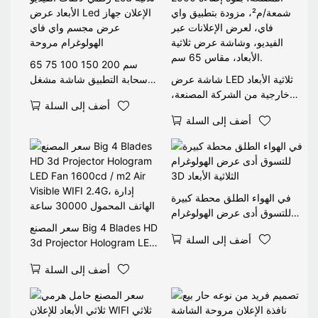
65 75 100 150 200 سم
شاشة عرض LED ثلاثية الأبعاد
سحابة التطبيق شاشة مشغل
خارجية من الشركة المصنعة،
رقمي لافتات الفيديو Lcd ثلاثية
أضف إلى السلة
بقوة إضاءة 2500 شمعة/م²،
الأبعاد عرض Led الإعلان جهاز
أضف إلى السلة
مزودة بتطبيق واي فاي، لعرض
عرض مجسم واي فاي
الإعلانات عبر الفيديو، وشاشة
الهولوغرام مروحة
عرض ثلاثية الأبعاد، مقاس 65
سم.
في الهواء الطلق محطة كبيرة
للتسوق أدى عرض الهولوغرام
3D الثلاثية الأبعاد
سعر المصنع Big 4 Blades HD
أضف إلى السلة
3d Projector Hologram LED
Fan 1600cd / m2 Air Visible
أضف إلى السلة
WIFI 2.4G، إدارة الهاتف
المحمول 30000 ساعة