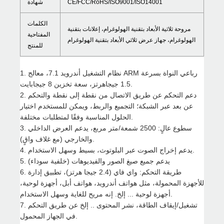
CE/FCC/RoHS/ISO9001/ISO14001
شهادة
الكلمات
مروحة ثلاثية الأبعاد بتقنية الهولوغرام، إعلانات بتقنية
المفتاحية
الهولوغرام، جهاز عرض ثلاثي الأبعاد بتقنية الهولوغرام
للمنتج
1. نظام التشغيل أندرويد 7.1، معالج ARM رباعي النواة بسرعة
1.5 جيجاهرتز، سعة تخزين 8 جيجابايت.
2. دعم التحكم عن طريق الاتصال من نقطة إلى نقطة والتحكم
عن بعد عبر الشبكة؛ التجميع والربط، ويمكن للمستخدم اختيار
الحلول المناسبة وفقًا لمتطلبات مختلفة.
3. سطوع عالٍ: 2500 شمعة/متر مربع، يدعم العرض الداخلي
والخارجي (مع غلاف واقٍ).
4. يدعم إخراج الصوت عبر البلوتوث، بسيط وسهل الاستخدام.
5. يدعم جميع صيغ الصور والفيديوهات (خلفية سوداء)
6. طريقة التحكم: واي فاي (2.4 جيجا هرتز)، تطبيق إدارة
للأجهزة المحمولة، مثل هواتف أندرويد، هواتف أبل، أجهزة لوحية،
أجهزة لوحية ... إلخ. إنه مريح للغاية وسهل الاستخدام.
7. تشغيل/إيقاف الطاقة، نشر المحتوى .. إلخ عن طريق التحكم
في الجهاز المحمول.