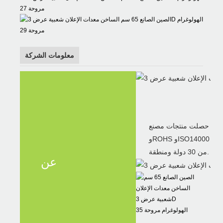
معلومات الشركة
حصلت منتجات مصنع ITATOUCH على شهادات CE وLVD وEMC وBIS وFCC
وROHS وISO14000 وISO9001، وهي تحظى بتقدير كبير من العملاء في أكثر
من 30 دولة ومنطقة.
عن