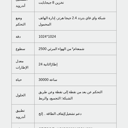
تخزين 8 جيجابايت
أندرويد
شبكة واي فاي بتردد 2.4 جيجا هرتز، إدارة الهاتف
وضع
المحمول
التحكم
1024*1024
دقة
2500 شمعة/م² من الهواء المرئي
سطوع
معدل
24 إطارًا/ثانية
الإطارات
30000 ساعة
حياة
التحكم عن بعد من نقطة إلى نقطة وعن طريق
الحلول
الشبكة؛ التجميع، والربط
تطبيق
دعم تشغيل/إيقاف الطاقة .. إلخ
أندرويد