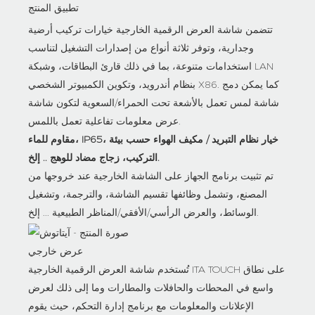
تطبيق المنتج
تتضمن شاشة العرض الرقمية الخارجية خيارات تركيب أرضية
وجدارية، وتوفر ثلاثة أنواع من إصدارات التشغيل لتناسب
استخدامات متنوعة، بما في ذلك قارئ البطاقات، وشبكة LAN
بنظام أندرويد، وتكوين الكمبيوتر الشخصي X86. كما يمكن دمج
شاشة لمس تعمل بالأشعة تحت الحمراء/السعوية لتكون شاشة
عرض معلومات تفاعلية تعمل باللمس.
مقاوم للماء، IP65، خيار نظام التبريد / مكيف الهواء حسب بيئة
التركيب، زجاج مضاد للوهج .. إلخ.
تم تثبيت برنامج الجهاز على الشاشة الخارجية عند خروجها من
المصنع، وتشمل وظائفها تقسيم الشاشة، والترجمة، وتشغيل
الوسائط، والعرض الرأسي/الأفقي/المناظر الطبيعية ... إلخ.
عرض خارجي
تُستخدم شاشة العرض الرقمية الخارجية ITA TOUCH على نطاق
واسع في المحطات والحافلات والمطارات وما إلى ذلك لعرض
الإعلانات والمعلومات مع برنامج إدارة التحكم، حيث يقوم