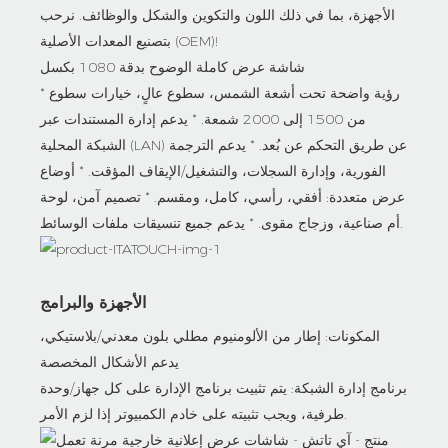
الأجهزة، بما في ذلك اللون والتكوين والشكل والوظائف. نرحب
بتصنيع المعدات الأصلية (OEM)!
شاشة عرض كاملة الوضوح بدقة 1080 بكسل
* رؤية واضحة تحت أشعة الشمس، سطوع عالٍ، خيارات سطوع
من 1500 إلى 2000 شمعة. * يدعم إدارة المستندات عبر
الشبكة المحلية (LAN) عن طريق التحكم عن بُعد. * يدعم الترجمة
الفورية، وإدارة السجلات، والتشغيل/الإيقاف المؤقت. * أوضاع
عرض متعددة: أفقي، رأسي، كامل، ومقسم. * تصميم آمن، لوحة
أم صناعية، وزجاج مقوى. * يدعم جميع تنسيقات ملفات الوسائط.
الأجهزة والبرامج
المكونات: إطار من الألومنيوم مطلي بلون معدني/بلاستيكي،
يدعم الأشكال المخصصة
برنامج إدارة الشبكة: يتم تثبيت برنامج الإدارة على كل جهاز/وحدة
طرفية، ويجب تثبيته على خادم الكمبيوتر إذا لزم الأمر.