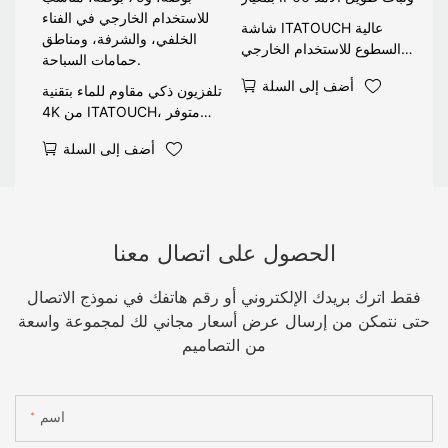
شاشة ITATOUCH عالية
السطوع للاستخدام الخارجي
بتصميم مقاوم للعوامل الجوية
أضف إلى السلة
بمعيار IP66 وثبات طويل الأمد
تلفزيون ذكي مقاوم للماء بتقنية
4K من ITATOUCH، متوفر
بمقاسات 55 بوصة، 65 بوصة،
أضف إلى السلة
و75 بوصة، مناسب للاستخدام
الخارجي في الفناء الخلفي،
والشرفة، ومناطق حمامات
السباحة.
الحصول على اتصال معنا
فقط اترك بريدك الإلكتروني أو رقم هاتفك في نموذج الاتصال
حتى نتمكن من إرسال عرض أسعار مجاني لك لمجموعة واسعة
من التصاميم
اسم