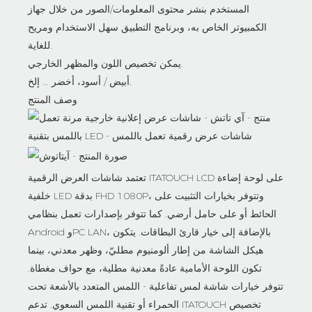
المستخدم بنشر محتوى المعلومات/الصور من خلال جهاز
الكمبيوتر الخاص به، وبرنامج التطبيق سهل الاستخدام ومريح
للغاية.
يمكن تخصيص اللون والمظهر الخارجي.
أبيض / أسود، أخضر ... إلخ.
وصف المنتج
تعتمد شاشات العرض الرقمية ITATOUCH LCD على لوحة إضاءة
خلفية LED بدقة FHD 1080P، وتتوفر بخيارات التثبيت على
الحائط أو على حامل أرضي. كما تتوفر بإصدارات تعمل بنظامي
Android وPC LAN، بالإضافة إلى خيار قارئ البطاقات. يتكون
هيكل الشاشة من إطار ألومنيوم مطليّ، وظهر معدني، بينما
تكون اللوحة الأمامية عادةً معدنية مطلية، مع حواف مغطاة.
تتوفر خيارات شاشة لمس تفاعلية - اللمس المتعدد بالأشعة تحت
الحمراء أو تقنية اللمس السعوي. تدعم ITATOUCH تخصيص