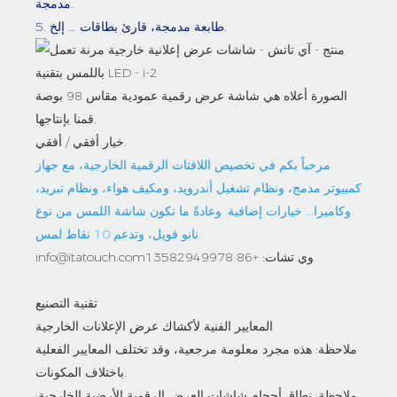
مدمجة.
5. طابعة مدمجة، قارئ بطاقات ... إلخ.
الصورة أعلاه هي شاشة عرض رقمية عمودية مقاس 98 بوصة
قمنا بإنتاجها.
خيار أفقي / أفقي.
مرحباً بكم في تخصيص اللافتات الرقمية الخارجية، مع جهاز
كمبيوتر مدمج، ونظام تشغيل أندرويد، ومكيف هواء، ونظام تبريد،
وكاميرا... خيارات إضافية. وعادةً ما تكون شاشة اللمس من نوع
نانو فويل، وتدعم 10 نقاط لمس.
info@itatouch.comوي تشات: +86 13582949978
تقنية التصنيع
المعايير الفنية لأكشاك عرض الإعلانات الخارجية
ملاحظة: هذه مجرد معلومة مرجعية، وقد تختلف المعايير الفعلية
باختلاف المكونات.
ملاحظة: نطاق أحجام شاشات العرض الرقمية الأرضية الخارجية: