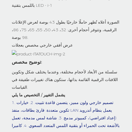
الصورة أعلاه تُظهر حاملًا خارجيًا بطول 43 بوصة لعرض الإعلانات
الرقمية، وتتوفر أحجام أخرى: 32، 43، 50، 55، 65، 75، 86،
98 بوصة.
عرض أفقي خارجي مخصص بعجلات
توضيح مخصص:
سلسلة من الأبعاد لأحجام مختلفة، وعندما يختلف شكل وتكوين
اللافتات الرقمية القائمة بذاتها، ستكون هناك تغييرات طفيفة في
القياسات.
يشمل التغيير / التخصيص ما يلي
1. تصميم خارجي ولون مميز، يتضمن قاعدة تثبيت. 2. خيارات
تكوين متعددة: قارئ بطاقات، منفذ LAN يعمل بنظام أندرويد
(إعداد افتراضي)، كمبيوتر مدمج. 3. شاشة لمس مدمجة، تعمل
بالأشعة تحت الحمراء أو بتقنية اللمس المتعدد السعوي. 4. كاميرا