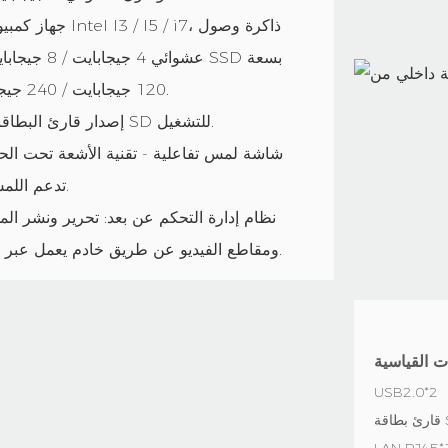
جهاز كمبيوتر مدمج: معا
عشوائي 4 جيجاباي
120 جيجابايت / 240 جيجابايت، واي فاي.
إصدار قارئ البطاقات: أدخل بطاقة SD للتشغيل.
شاشة لمس تفاعلية - تقنية الأشعة تحت الحم
تدعم اللمس من 10 نقاط.
نظام إدارة التحكم عن بعد: تحرير ونشر ال
ومقاطع الفيديو عن طريق خادم يعمل عبر الإنترنت عن بعد.
USB2.0*2
SD
LAN RJ45*