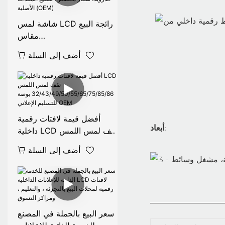
شاشة لمس LCD رائجة البيع
مقاس
32/43/49/50/55/65/75/8
أضف إلى السلة
5 بوصة، شاشة عرض رقمية،
نظام تشغيل أندرويد، شعار
مخصص، تصنيع المعدات
الأصلية (OEM)
أفضل قيمة لافتات رقمية
أبعاد:
داخلية LCD تقف لمس اللمس
32/43/49/50/55/65/75/8
أضف إلى السلة
5/86 بوصة للتسليم الإعلاني
OEM
سعر البيع بالجملة في المصنع