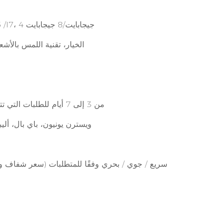
خيار مدمج، Intel I3 /I5 /I7، 4 جيجابايت/8 جيجابايت
الخيار، تقنية اللمس بالأش
من 3 إلى 7 أيام للطلبات التي تتراوح من 1 إلى 10 قطع
T/T، ويسترن يونيون، باي بال، أ
سريع / جوي / بحري وفقًا للمتطلبات (سعر شفاف وعا