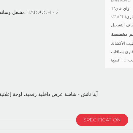
واي فاي*1
قاف التشغيل
SPECIFICATION