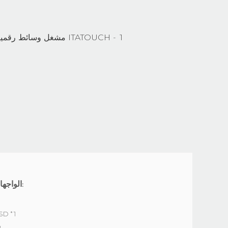
الواجهات القياسية:
قارئ بطاقة  *1
1