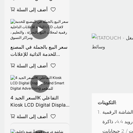
32/43/49/50/55/65/75/8
أضف إلى السلة
5/86 بوصة للتسليم الإعلاني
OEM
سعر البيع بالجملة في المصنع
للخدمة الذاتية للإعلانات
الداخلية LCD لافتات رقمية
أضف إلى السلة
لمحلات البيع بالتجزئة ،
والتعليم ، ومراكز التسوق
السعر الجيد 4K التفاعلي
التكوينات:
Kiosk LCD Digital Display
Stand Smart Digital
أضف إلى السلة
Advertising للمطعم
شبكة محلية بنظام أندرويد: نظام تشغيل أندرويد 4.4، ذاكرة