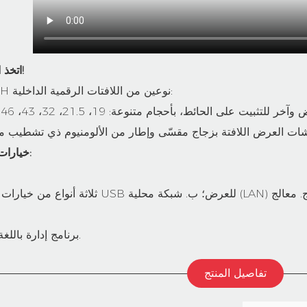
اتخذ القرارات حسب حاجتك!
تقدم شركة ITATOUCH نوعين من اللافتات الرقمية الداخلية:
خيارات أكثر تناسب احتياجاتك:
ثلاثة أنواع من خيارات الإصدار: أ. إدخال قرص USB للعرض؛ ب. شبكة مح
برنامج إدارة باللغة الإنجليزية متوفر مجاناً.
تفاصيل المنتج