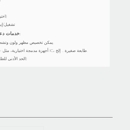
VGA*1 (اختياري)
تشغيل/إي
خدمات دعم مخصصة:
يمكن تخصيص مظهر ولون وتشطيب الأكشاك.
أجهزة مدمجة اختيارية، مثل: قارئ بطاقات IC، طابعة صغيرة .. إلخ.
(الحد الأدنى للطلب: 10 قطع)