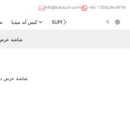
info@itatouch.com|
+86 13582949978
اتصال
عن
SUPPORT
كيس آند ميديا
تص
شاشة عرض د
شاشة عرض داخل