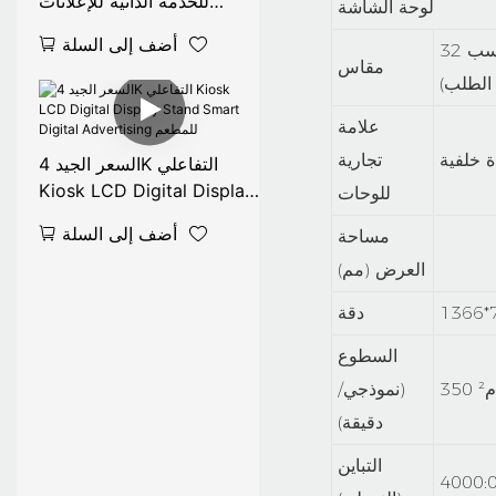
للخدمة الذاتية للإعلانات
لوحة الشاشة
الداخلية LCD لافتات رقمية
أضف إلى السلة
32 بوصة (حسب
لمحلات البيع بالتجزئة ،
مقاس
والتعليم ، ومراكز التسوق
الطلب)
علامة
تجارية
السعر الجيد 4K التفاعلي
Kiosk LCD Digital Display
للوحات
Stand Smart Digital
أضف إلى السلة
مساحة
Advertising للمطعم
العرض (مم)
1366*
دقة
السطوع
م²
(نموذجي/
دقيقة)
التباين
4000: