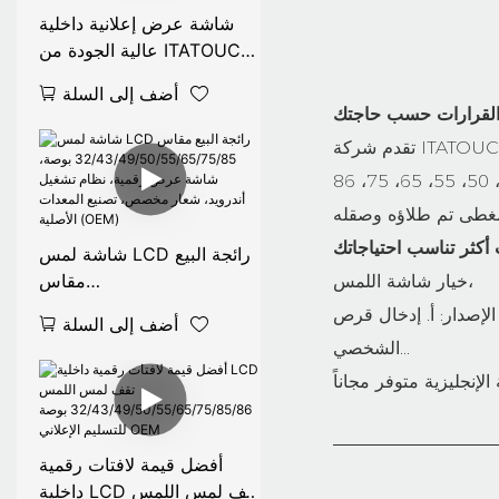
شاشة عرض إعلانية داخلية
عالية الجودة من ITATOUCH،
متوافقة مع نظامي التشغيل
أضف إلى السلة
أندرويد وويندوز، تدعم اللمس
المتعدد بدقة 1080 بكسل،
وتدعم التحكم عن بُعد.
شاشة لمس LCD رائجة البيع
مقاس
خيار شاشة اللمس،
32/43/49/50/55/65/75/8
لية (LAN) تعمل بنظام أندرويد؛ ج. معالج Intel i3/i5 مدمج في الكمبيوتر
أضف إلى السلة
5 بوصة، شاشة عرض رقمية،
الشخصي...
نظام تشغيل أندرويد، شعار
مخصص، تصنيع المعدات
الأصلية (OEM)
أفضل قيمة لافتات رقمية
داخلية LCD تقف لمس اللمس