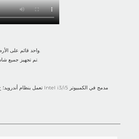
واحد قائم على الأرض وآخر للتثبيت على الحائط، بأحجام متنوعة: 19، 21.5، 32، 43، 46، 50، 55، 65، 75، 86.
تم تجهيز جميع شاشات العرض اللافتة بزجاج مقسّى وإطار من الألومنيوم ذي تشطيب مغطى تم طلاؤه وصقله.