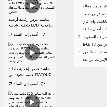
لج Intel I3 / I5 / i7، ذاكرة وصول
ت / 8 جيجابايت، قرص صلب SSD بسعة
شاشة عرض رقمية أرضية
داخلية، شاشة LCD إعلانية
مقاس 43-65 بوصة
أضف إلى السلة
للاستخدام في متاجر التجزئة
راء / السعوية،
والاستخدام التجاري
مستندات والصور
شاشة عرض إعلانية داخلية
عالية الجودة من ITATOUCH،
متوافقة مع نظامي التشغيل
أضف إلى السلة
أندرويد وويندوز، تدعم اللمس
المتعدد بدقة 1080 بكسل،
وتدعم التحكم عن بُعد.